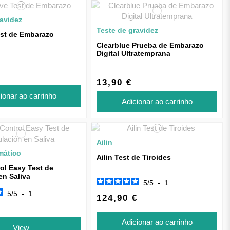
ravidez
Teste de gravidez
st de Embarazo
Clearblue Prueba de Embarazo
Digital Ultratemprana
13,90 €
ionar ao carrinho
Adicionar ao carrinho
Ailin
mático
Ailin Test de Tiroides
rol Easy Test de
en Saliva
5
/
5
-
1
5
/
5
-
1
124,90 €
Adicionar ao carrinho
View