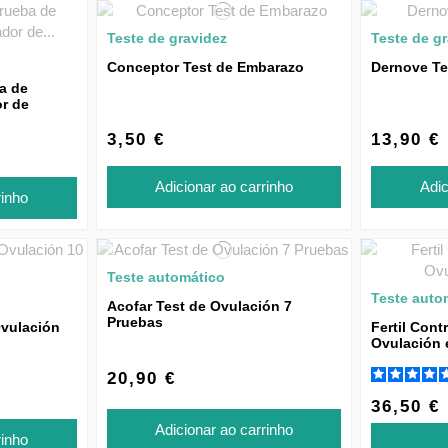
Teste de gravidez
Teste de g
Conceptor Test de Embarazo
Dernove Te
ba de
r de
3,50 €
13,90 €
Adicionar ao carrinho
Adic
rinho
Teste automático
Teste auto
Acofar Test de Ovulación 7
Pruebas
vulación
Fertil Cont
Ovulación 
20,90 €
36,50 €
Adicionar ao carrinho
rinho