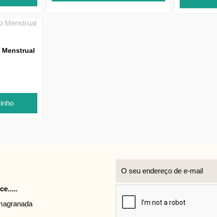
o Menstrual
rinho
e.....
rmagranada