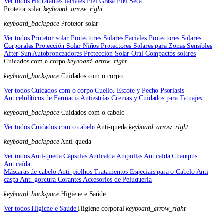
Ver todos Hidratantes faciales
Piel Grasa
Piel Seca
Protetor solar
keyboard_arrow_right
keyboard_backspace
Protetor solar
Ver todos Protetor solar
Protectores Solares Faciales
Protectores Solares
Corporales
Protección Solar Niños
Protectores Solares para Zonas Sensibles
After Sun
Autobronceadores
Protección Solar Oral
Compactos solares
Cuidados com o corpo
keyboard_arrow_right
keyboard_backspace
Cuidados com o corpo
Ver todos Cuidados com o corpo
Cuello, Escote y Pecho
Psoriasis
Anticelulíticos de Farmacia
Antiestrías
Cremas y Cuidados para Tatuajes
keyboard_backspace
Cuidados com o cabelo
Ver todos Cuidados com o cabelo
Anti-queda
keyboard_arrow_right
keyboard_backspace
Anti-queda
Ver todos Anti-queda
Cápsulas Anticaida
Ampollas Anticaída
Champús
Anticaída
Máscaras de cabelo
Anti-piolhos
Tratamentos Especiais para o Cabelo
Anti
caspa
Anti-gordura
Corantes
Accesorios de Peluquería
keyboard_backspace
Higiene e Saúde
Ver todos Higiene e Saúde
Higiene corporal
keyboard_arrow_right