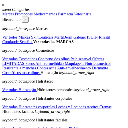
menu
Categorías
Marcas
Promocoes
Medicamentos
Farmacia Veterinaria
Bienvenido
×
keyboard_backspace
Marcas
Ver todos Marcas
SkinCeuticals
MartiDerm
Galénic
ISDIN
Rilastil
Cumlaude
Sensilis
Ver todas las MARCAS
keyboard_backspace
Cosméticos
Ver todos Cosméticos
Contorno dos olhos
Pele sensível
Ofertas
LIMITADAS
Soros
Anti vermelhidão
Maquiagens
Nutricosméticos
Resistente a manchas
Contra acne
Anti-envelhecimento
Dermatite
Cosméticos masculinos
Hidratação
keyboard_arrow_right
keyboard_backspace
Hidratação
Ver todos Hidratação
Hidratantes corporales
keyboard_arrow_right
keyboard_backspace
Hidratantes corporales
Ver todos Hidratantes corporales
Leches y Lociones
Aceites
Cremas
Hidratantes faciales
keyboard_arrow_right
keyboard_backspace
Hidratantes faciales