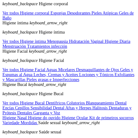
keyboard_backspace
Higiene corporal
Ver todos Higiene corporal
Esponjas
Desodorantes
Pieles Atópicas
Geles de
Baño
Higiene íntima
keyboard_arrow_right
keyboard_backspace
Higiene íntima
Ver todos Higiene íntima
Menopausia
Hidratación Vaginal
Higiene Diaria
Menstruación
Tratamientos infección
Higiene Facial
keyboard_arrow_right
keyboard_backspace
Higiene Facial
Ver todos Higiene Facial
Aguas Micelares
Desmaquillantes de Ojos
Geles y
Espumas al Agua
Leches, Cremas y Aceites
Lociones y Tónicos
Exfoliantes
y Mascarillas
Pieles grasas e Imperfecciones
Higiene Bucal
keyboard_arrow_right
keyboard_backspace
Higiene Bucal
Ver todos Higiene Bucal
Dentífricos
Colutorios
Blanqueamiento Dental
Encías
Cepillos
Sensibilidad Dental
Aftas y Herpes
Halitosis
Dentaduras y
Prótesis Dentales
Garganta y Voz
Higiene Nasal
Higiene do ouvido
Higiene Ocular
Kit de primeiros socorros
Variedade
Mordidas
Saúde sexual
keyboard_arrow_right
keyboard_backspace
Saúde sexual