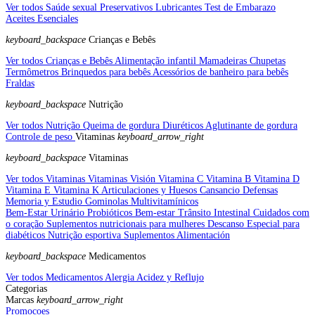
Ver todos Saúde sexual
Preservativos
Lubricantes
Test de Embarazo
Aceites Esenciales
keyboard_backspace
Crianças e Bebês
Ver todos Crianças e Bebês
Alimentação infantil
Mamadeiras
Chupetas
Termômetros
Brinquedos para bebês
Acessórios de banheiro para bebês
Fraldas
keyboard_backspace
Nutrição
Ver todos Nutrição
Queima de gordura
Diuréticos
Aglutinante de gordura
Controle de peso
Vitaminas
keyboard_arrow_right
keyboard_backspace
Vitaminas
Ver todos Vitaminas
Vitaminas Visión
Vitamina C
Vitamina B
Vitamina D
Vitamina E
Vitamina K
Articulaciones y Huesos
Cansancio
Defensas
Memoria y Estudio
Gominolas
Multivitamínicos
Bem-Estar Urinário
Probióticos
Bem-estar Trânsito Intestinal
Cuidados com
o coração
Suplementos nutricionais para mulheres
Descanso
Especial para
diabéticos
Nutrição esportiva
Suplementos Alimentación
keyboard_backspace
Medicamentos
Ver todos Medicamentos
Alergia
Acidez y Reflujo
Categorias
Marcas
keyboard_arrow_right
Promocoes