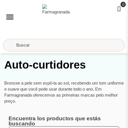
0
menu
Início
Cosméticos
Protetor solar
Auto-curtidores
Auto-curtidores
Bronzee a pele sem expô-la ao sol, recebendo um tom uniforme
e suave que você pode usar durante todo o ano. Em
Farmagranada oferecemos as primeiras marcas pelo melhor
preço.
Encuentra los productos que estás
buscando