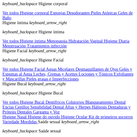
keyboard_backspace
Higiene corporal
Ver todos Higiene corporal
Esponjas
Desodorantes
Pieles Atópicas
Geles de
Baño
Higiene íntima
keyboard_arrow_right
keyboard_backspace
Higiene íntima
Ver todos Higiene íntima
Menopausia
Hidratación Vaginal
Higiene Diaria
Menstruación
Tratamientos infección
Higiene Facial
keyboard_arrow_right
keyboard_backspace
Higiene Facial
Ver todos Higiene Facial
Aguas Micelares
Desmaquillantes de Ojos
Geles y
Espumas al Agua
Leches, Cremas y Aceites
Lociones y Tónicos
Exfoliantes
y Mascarillas
Pieles grasas e Imperfecciones
Higiene Bucal
keyboard_arrow_right
keyboard_backspace
Higiene Bucal
Ver todos Higiene Bucal
Dentífricos
Colutorios
Blanqueamiento Dental
Encías
Cepillos
Sensibilidad Dental
Aftas y Herpes
Halitosis
Dentaduras y
Prótesis Dentales
Garganta y Voz
Higiene Nasal
Higiene do ouvido
Higiene Ocular
Kit de primeiros socorros
Variedade
Mordidas
Saúde sexual
keyboard_arrow_right
keyboard_backspace
Saúde sexual