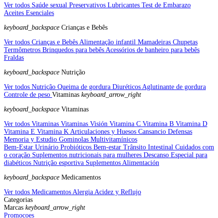
Ver todos Saúde sexual
Preservativos
Lubricantes
Test de Embarazo
Aceites Esenciales
keyboard_backspace
Crianças e Bebês
Ver todos Crianças e Bebês
Alimentação infantil
Mamadeiras
Chupetas
Termômetros
Brinquedos para bebês
Acessórios de banheiro para bebês
Fraldas
keyboard_backspace
Nutrição
Ver todos Nutrição
Queima de gordura
Diuréticos
Aglutinante de gordura
Controle de peso
Vitaminas
keyboard_arrow_right
keyboard_backspace
Vitaminas
Ver todos Vitaminas
Vitaminas Visión
Vitamina C
Vitamina B
Vitamina D
Vitamina E
Vitamina K
Articulaciones y Huesos
Cansancio
Defensas
Memoria y Estudio
Gominolas
Multivitamínicos
Bem-Estar Urinário
Probióticos
Bem-estar Trânsito Intestinal
Cuidados com
o coração
Suplementos nutricionais para mulheres
Descanso
Especial para
diabéticos
Nutrição esportiva
Suplementos Alimentación
keyboard_backspace
Medicamentos
Ver todos Medicamentos
Alergia
Acidez y Reflujo
Categorias
Marcas
keyboard_arrow_right
Promocoes