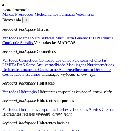
menu
Categorías
Marcas
Promocoes
Medicamentos
Farmacia Veterinaria
Bienvenido
×
keyboard_backspace
Marcas
Ver todos Marcas
SkinCeuticals
MartiDerm
Galénic
ISDIN
Rilastil
Cumlaude
Sensilis
Ver todas las MARCAS
keyboard_backspace
Cosméticos
Ver todos Cosméticos
Contorno dos olhos
Pele sensível
Ofertas
LIMITADAS
Soros
Anti vermelhidão
Maquiagens
Nutricosméticos
Resistente a manchas
Contra acne
Anti-envelhecimento
Dermatite
Cosméticos masculinos
Hidratação
keyboard_arrow_right
keyboard_backspace
Hidratação
Ver todos Hidratação
Hidratantes corporales
keyboard_arrow_right
keyboard_backspace
Hidratantes corporales
Ver todos Hidratantes corporales
Leches y Lociones
Aceites
Cremas
Hidratantes faciales
keyboard_arrow_right
keyboard_backspace
Hidratantes faciales