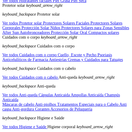
Ver todos Hidratantes faciales
Piel Grasa
Piel Seca
Protetor solar
keyboard_arrow_right
keyboard_backspace
Protetor solar
Ver todos Protetor solar
Protectores Solares Faciales
Protectores Solares
Corporales
Protección Solar Niños
Protectores Solares para Zonas Sensibles
After Sun
Autobronceadores
Protección Solar Oral
Compactos solares
Cuidados com o corpo
keyboard_arrow_right
keyboard_backspace
Cuidados com o corpo
Ver todos Cuidados com o corpo
Cuello, Escote y Pecho
Psoriasis
Anticelulíticos de Farmacia
Antiestrías
Cremas y Cuidados para Tatuajes
keyboard_backspace
Cuidados com o cabelo
Ver todos Cuidados com o cabelo
Anti-queda
keyboard_arrow_right
keyboard_backspace
Anti-queda
Ver todos Anti-queda
Cápsulas Anticaida
Ampollas Anticaída
Champús
Anticaída
Máscaras de cabelo
Anti-piolhos
Tratamentos Especiais para o Cabelo
Anti
caspa
Anti-gordura
Corantes
Accesorios de Peluquería
keyboard_backspace
Higiene e Saúde
Ver todos Higiene e Saúde
Higiene corporal
keyboard_arrow_right