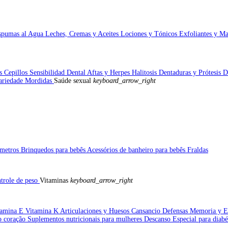
spumas al Agua
Leches, Cremas y Aceites
Lociones y Tónicos
Exfoliantes y Ma
as
Cepillos
Sensibilidad Dental
Aftas y Herpes
Halitosis
Dentaduras y Prótesis 
ariedade
Mordidas
Saúde sexual
keyboard_arrow_right
metros
Brinquedos para bebês
Acessórios de banheiro para bebês
Fraldas
trole de peso
Vitaminas
keyboard_arrow_right
tamina E
Vitamina K
Articulaciones y Huesos
Cansancio
Defensas
Memoria y E
o coração
Suplementos nutricionais para mulheres
Descanso
Especial para diab