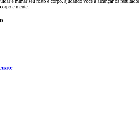
dar e mimar seu rosto e corpo, ajudando você a alcançar os resultados
 corpo e mente.
o
enate