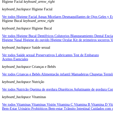
Higiene Facial
keyboard_arrow_right
keyboard_backspace
Higiene Facial
Ver todos Higiene Facial
Aguas Micelares
Desmaquillantes de Ojos
Geles y E
Higiene Bucal
keyboard_arrow_right
keyboard_backspace
Higiene Bucal
Ver todos Higiene Bucal
Dentífricos
Colutorios
Blanqueamiento Dental
Encí
Higiene Nasal
Higiene do ouvido
Higiene Ocular
Kit de primeiros socorros
V
keyboard_backspace
Saúde sexual
Ver todos Saúde sexual
Preservativos
Lubricantes
Test de Embarazo
Aceites Esenciales
keyboard_backspace
Crianças e Bebês
Ver todos Crianças e Bebês
Alimentação infantil
Mamadeiras
Chupetas
Termô
keyboard_backspace
Nutrição
Ver todos Nutrição
Queima de gordura
Diuréticos
Aglutinante de gordura
Con
keyboard_backspace
Vitaminas
Ver todos Vitaminas
Vitaminas Visión
Vitamina C
Vitamina B
Vitamina D
Vi
Bem-Estar Urinário
Probióticos
Bem-estar Trânsito Intestinal
Cuidados com 