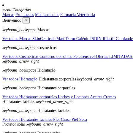
menu
Categorías
Marcas
Promocoes
Medicamentos
Farmacia Veterinaria
Bienvenido
×
keyboard_backspace
Marcas
Ver todos Marcas
SkinCeuticals
MartiDerm
Galénic
ISDIN
Rilastil Cumlaud
keyboard_backspace
Cosméticos
Ver todos Cosméticos
Contorno dos olhos
Pele sensível
Ofertas LIMITADA
keyboard_arrow_right
keyboard_backspace
Hidratação
Ver todos Hidratação
Hidratantes corporales
keyboard_arrow_right
keyboard_backspace
Hidratantes corporales
Ver todos Hidratantes corporales
Leches y Lociones
Aceites
Cremas
Hidratantes faciales
keyboard_arrow_right
keyboard_backspace
Hidratantes faciales
Ver todos Hidratantes faciales
Piel Grasa
Piel Seca
Protetor solar
keyboard_arrow_right