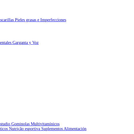
scarillas
Pieles grasas e Imperfecciones
Dentales
Garganta y Voz
studio
Gominolas
Multivitamínicos
éticos
Nutrição esportiva
Suplementos Alimentación