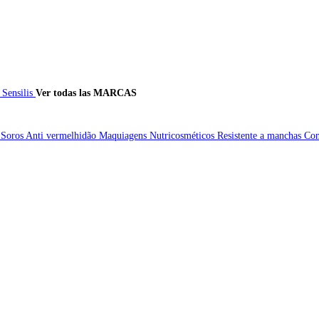
e
Sensilis
Ver todas las MARCAS
S
Soros
Anti vermelhidão
Maquiagens
Nutricosméticos
Resistente a manchas
Con