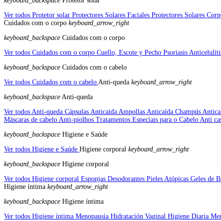
keyboard_backspace
Protetor solar
Ver todos Protetor solar
Protectores Solares Faciales
Protectores Solares Cor
Cuidados com o corpo
keyboard_arrow_right
keyboard_backspace
Cuidados com o corpo
Ver todos Cuidados com o corpo
Cuello, Escote y Pecho
Psoriasis
Anticelulít
keyboard_backspace
Cuidados com o cabelo
Ver todos Cuidados com o cabelo
Anti-queda
keyboard_arrow_right
keyboard_backspace
Anti-queda
Ver todos Anti-queda
Cápsulas Anticaida
Ampollas Anticaída
Champús Antica
Máscaras de cabelo
Anti-piolhos
Tratamentos Especiais para o Cabelo
Anti c
keyboard_backspace
Higiene e Saúde
Ver todos Higiene e Saúde
Higiene corporal
keyboard_arrow_right
keyboard_backspace
Higiene corporal
Ver todos Higiene corporal
Esponjas
Desodorantes
Pieles Atópicas
Geles de 
Higiene íntima
keyboard_arrow_right
keyboard_backspace
Higiene íntima
Ver todos Higiene íntima
Menopausia
Hidratación Vaginal
Higiene Diaria
Men