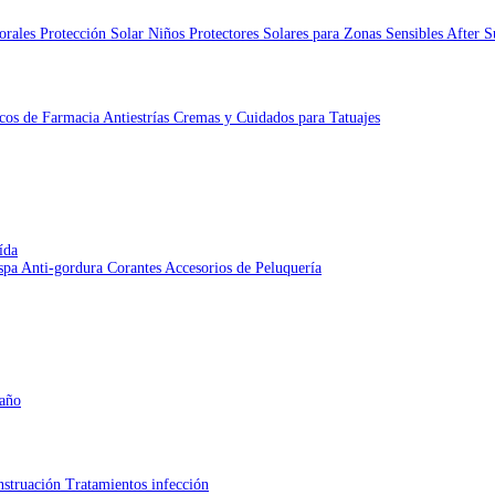
porales
Protección Solar Niños
Protectores Solares para Zonas Sensibles
After 
icos de Farmacia
Antiestrías
Cremas y Cuidados para Tatuajes
ída
aspa
Anti-gordura
Corantes
Accesorios de Peluquería
Baño
struación
Tratamientos infección