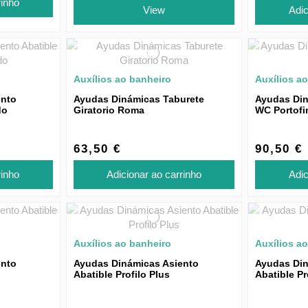
rinho
View
Adic
Auxílios ao banheiro
Auxílios a
ento
Ayudas Dinámicas Taburete
Ayudas Din
do
Giratorio Roma
WC Portofi
63,50 €
90,50 €
rinho
Adicionar ao carrinho
Adic
Auxílios ao banheiro
Auxílios a
ento
Ayudas Dinámicas Asiento
Ayudas Din
Abatible Profilo Plus
Abatible Pr