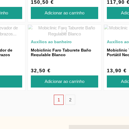
150,50 €
117,90 
rinho
Adicionar ao carrinho
Adic
Auxílios ao banheiro
Auxílios a
ador de
Mobiclinic Faro Taburete Baño
Mobiclinic
razos
Regulable Blanco
Portátil Ne
32,50 €
13,90 €
Adicionar ao carrinho
Adic
1
2