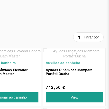
Filtrar por
o banheiro
Auxílios ao banheiro
ámicas Elevador
Ayudas Dinámicas Mampara
h Master
Portátil Ducha
€
742,50 €
ionar ao carrinho
View