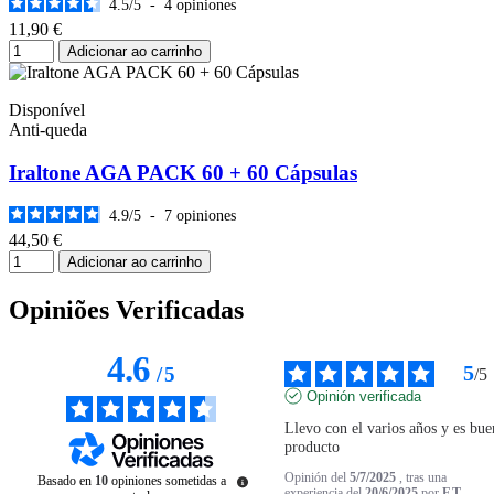
4.5
/
5
-
4
opiniones
11,90 €
Adicionar ao carrinho
Disponível
Anti-queda
Iraltone AGA PACK 60 + 60 Cápsulas
4.9
/
5
-
7
opiniones
44,50 €
Adicionar ao carrinho
Opiniões Verificadas
4.6
5
/
5
/
5
Opinión verificada
Llevo con el varios años y es buen
producto
Opinión del
5/7/2025
, tras una
Basado en
10
opiniones sometidas a
experiencia del
20/6/2025
por
F.T.