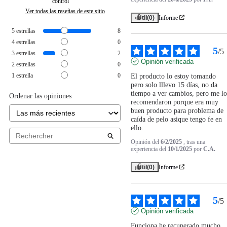
control
Ver todas las reseñas de este sitio
Útil
(0)
Informe
5
estrellas
8
4
estrellas
0
5
/
5
3
estrellas
2
Opinión verificada
2
estrellas
0
1
estrella
0
El producto lo estoy tomando 
pero solo lllevo 15 días, no da 
tiempo a ver cambios, pero me lo 
Ordenar las opiniones
recomendaron porque era muy 
buen producto para problema de 
caída de pelo asique tengo fe en 
ello.
Opinión del
6/2/2025
, tras una
experiencia del
10/1/2025
por
C.A.
Útil
(0)
Informe
5
/
5
Opinión verificada
Funciona he recuperado mucho 