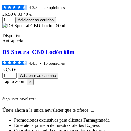
4.3
/
5
-
29
opiniones
26,50 €
33,40 €
Adicionar ao carrinho
Disponível
Anti-queda
DS Spectral CBD Loción 60ml
4.4
/
5
-
15
opiniones
33,30 €
Adicionar ao carrinho
Tap to zoom
×
Sign up to newsletter
Únete ahora a la única newsletter que te ofrece.....
Promociones exclusivas para clientes Farmagranada
Entérate la primera de nuestras ofertas Express
Consejos de salud de nuestros expertos en Farmacia