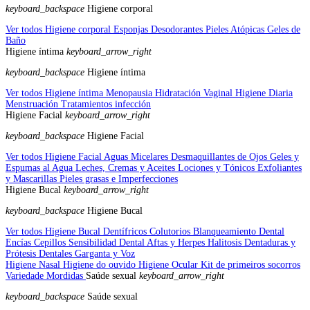
keyboard_backspace
Higiene corporal
Ver todos Higiene corporal
Esponjas
Desodorantes
Pieles Atópicas
Geles de
Baño
Higiene íntima
keyboard_arrow_right
keyboard_backspace
Higiene íntima
Ver todos Higiene íntima
Menopausia
Hidratación Vaginal
Higiene Diaria
Menstruación
Tratamientos infección
Higiene Facial
keyboard_arrow_right
keyboard_backspace
Higiene Facial
Ver todos Higiene Facial
Aguas Micelares
Desmaquillantes de Ojos
Geles y
Espumas al Agua
Leches, Cremas y Aceites
Lociones y Tónicos
Exfoliantes
y Mascarillas
Pieles grasas e Imperfecciones
Higiene Bucal
keyboard_arrow_right
keyboard_backspace
Higiene Bucal
Ver todos Higiene Bucal
Dentífricos
Colutorios
Blanqueamiento Dental
Encías
Cepillos
Sensibilidad Dental
Aftas y Herpes
Halitosis
Dentaduras y
Prótesis Dentales
Garganta y Voz
Higiene Nasal
Higiene do ouvido
Higiene Ocular
Kit de primeiros socorros
Variedade
Mordidas
Saúde sexual
keyboard_arrow_right
keyboard_backspace
Saúde sexual