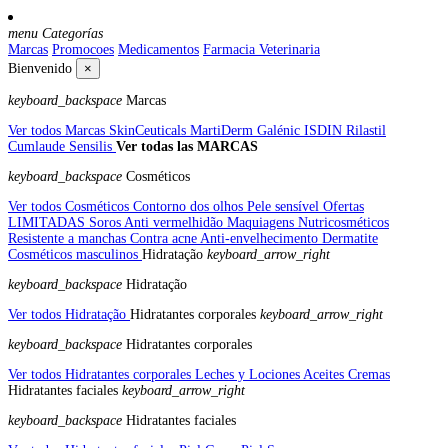
menu
Categorías
Marcas
Promocoes
Medicamentos
Farmacia Veterinaria
Bienvenido
×
keyboard_backspace
Marcas
Ver todos Marcas
SkinCeuticals
MartiDerm
Galénic
ISDIN
Rilastil
Cumlaude
Sensilis
Ver todas las MARCAS
keyboard_backspace
Cosméticos
Ver todos Cosméticos
Contorno dos olhos
Pele sensível
Ofertas
LIMITADAS
Soros
Anti vermelhidão
Maquiagens
Nutricosméticos
Resistente a manchas
Contra acne
Anti-envelhecimento
Dermatite
Cosméticos masculinos
Hidratação
keyboard_arrow_right
keyboard_backspace
Hidratação
Ver todos Hidratação
Hidratantes corporales
keyboard_arrow_right
keyboard_backspace
Hidratantes corporales
Ver todos Hidratantes corporales
Leches y Lociones
Aceites
Cremas
Hidratantes faciales
keyboard_arrow_right
keyboard_backspace
Hidratantes faciales