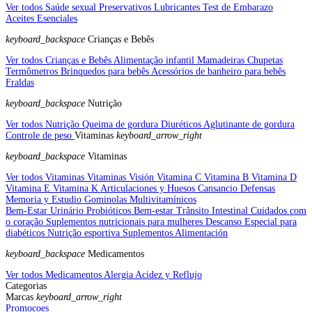
Ver todos Saúde sexual
Preservativos
Lubricantes
Test de Embarazo
Aceites Esenciales
keyboard_backspace
Crianças e Bebês
Ver todos Crianças e Bebês
Alimentação infantil
Mamadeiras
Chupetas
Termômetros
Brinquedos para bebês
Acessórios de banheiro para bebês
Fraldas
keyboard_backspace
Nutrição
Ver todos Nutrição
Queima de gordura
Diuréticos
Aglutinante de gordura
Controle de peso
Vitaminas
keyboard_arrow_right
keyboard_backspace
Vitaminas
Ver todos Vitaminas
Vitaminas Visión
Vitamina C
Vitamina B
Vitamina D
Vitamina E
Vitamina K
Articulaciones y Huesos
Cansancio
Defensas
Memoria y Estudio
Gominolas
Multivitamínicos
Bem-Estar Urinário
Probióticos
Bem-estar Trânsito Intestinal
Cuidados com
o coração
Suplementos nutricionais para mulheres
Descanso
Especial para
diabéticos
Nutrição esportiva
Suplementos Alimentación
keyboard_backspace
Medicamentos
Ver todos Medicamentos
Alergia
Acidez y Reflujo
Categorias
Marcas
keyboard_arrow_right
Promocoes