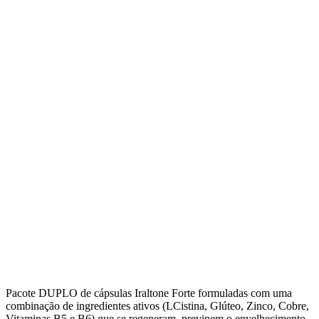
Pacote DUPLO de cápsulas Iraltone Forte formuladas com uma
combinação de ingredientes ativos (LCistina, Glúteo, Zinco, Cobre,
Vitaminas B5 e B6) que se regeneram, previnem o envelhecimento