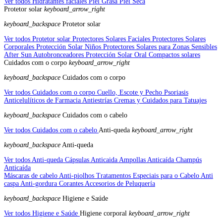
Ver todos Hidratantes faciales
Piel Grasa
Piel Seca
Protetor solar
keyboard_arrow_right
keyboard_backspace
Protetor solar
Ver todos Protetor solar
Protectores Solares Faciales
Protectores Solares
Corporales
Protección Solar Niños
Protectores Solares para Zonas Sensibles
After Sun
Autobronceadores
Protección Solar Oral
Compactos solares
Cuidados com o corpo
keyboard_arrow_right
keyboard_backspace
Cuidados com o corpo
Ver todos Cuidados com o corpo
Cuello, Escote y Pecho
Psoriasis
Anticelulíticos de Farmacia
Antiestrías
Cremas y Cuidados para Tatuajes
keyboard_backspace
Cuidados com o cabelo
Ver todos Cuidados com o cabelo
Anti-queda
keyboard_arrow_right
keyboard_backspace
Anti-queda
Ver todos Anti-queda
Cápsulas Anticaida
Ampollas Anticaída
Champús
Anticaída
Máscaras de cabelo
Anti-piolhos
Tratamentos Especiais para o Cabelo
Anti
caspa
Anti-gordura
Corantes
Accesorios de Peluquería
keyboard_backspace
Higiene e Saúde
Ver todos Higiene e Saúde
Higiene corporal
keyboard_arrow_right